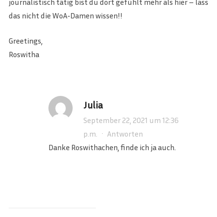
journalistisch tätig bist du dort gefühlt mehr als hier – lass
das nicht die WoA-Damen wissen!!
Greetings,
Roswitha
Julia
September 22, 2021 um 12:36
p.m.
·
Antworten
Danke Roswithachen, finde ich ja auch.