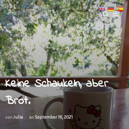
Zu
Suchen
Inhalten
SEITE
nach:
springen
Keine Schaukeln, aber
Brot.
Veröffentlicht
von
Julia
an
September 16, 2021
am