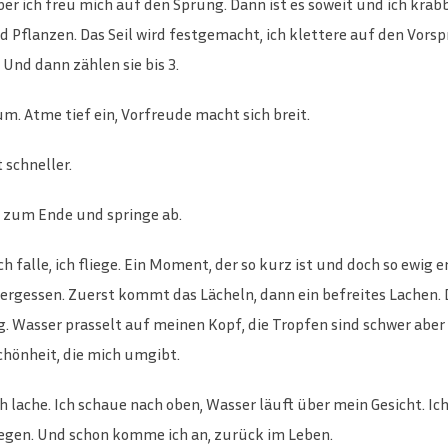
ber ich freu mich auf den Sprung. Dann ist es soweit und ich krabb
nd Pflanzen. Das Seil wird festgemacht, ich klettere auf den Vor
. Und dann zählen sie bis 3.
m. Atme tief ein, Vorfreude macht sich breit.
 schneller.
is zum Ende und springe ab.
falle, ich fliege. Ein Moment, der so kurz ist und doch so ewig ersc
ergessen. Zuerst kommt das Lächeln, dann ein befreites Lachen.
. Wasser prasselt auf meinen Kopf, die Tropfen sind schwer aber t
chönheit, die mich umgibt.
ache. Ich schaue nach oben, Wasser läuft über mein Gesicht. Ich 
egen. Und schon komme ich an, zurück im Leben.