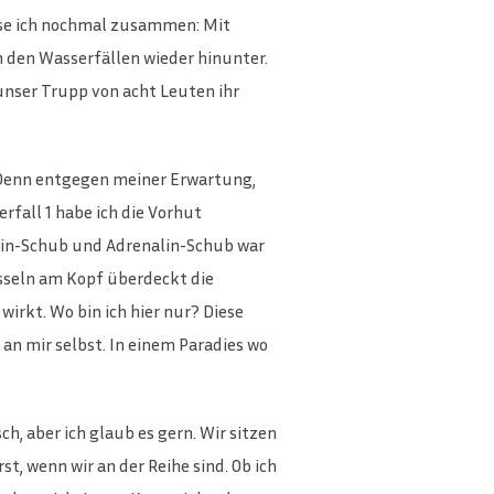
asse ich nochmal zusammen: Mit
 den Wasserfällen wieder hinunter.
 unser Trupp von acht Leuten ihr
. Denn entgegen meiner Erwartung,
rfall 1 habe ich die Vorhut
lin-Schub und Adrenalin-Schub war
asseln am Kopf überdeckt die
wirkt. Wo bin ich hier nur? Diese
 an mir selbst. In einem Paradies wo
ch, aber ich glaub es gern. Wir sitzen
, wenn wir an der Reihe sind. Ob ich