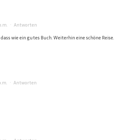
p.m.
·
Antworten
dass wie ein gutes Buch. Weiterhin eine schöne Reise.
p.m.
·
Antworten