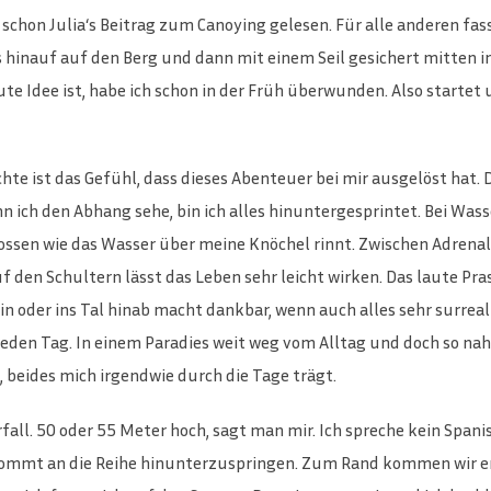
h schon Julia‘s Beitrag zum Canoying gelesen. Für alle anderen f
hinauf auf den Berg und dann mit einem Seil gesichert mitten in
gute Idee ist, habe ich schon in der Früh überwunden. Also startet
hte ist das Gefühl, dass dieses Abenteuer bei mir ausgelöst hat
nn ich den Abhang sehe, bin ich alles hinuntergesprintet. Bei Wasse
ssen wie das Wasser über meine Knöchel rinnt. Zwischen Adrena
 den Schultern lässt das Leben sehr leicht wirken. Das laute Pr
in oder ins Tal hinab macht dankbar, wenn auch alles sehr surreal 
e jeden Tag. In einem Paradies weit weg vom Alltag und doch so nah
, beides mich irgendwie durch die Tage trägt.
fall. 50 oder 55 Meter hoch, sagt man mir. Ich spreche kein Spanis
ommt an die Reihe hinunterzuspringen. Zum Rand kommen wir erst