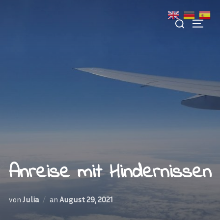
Zu
Suchen
Inhalten
SEITE
nach:
springen
Anreise mit Hindernissen
Veröffentlicht
von
Julia
an
August 29, 2021
am