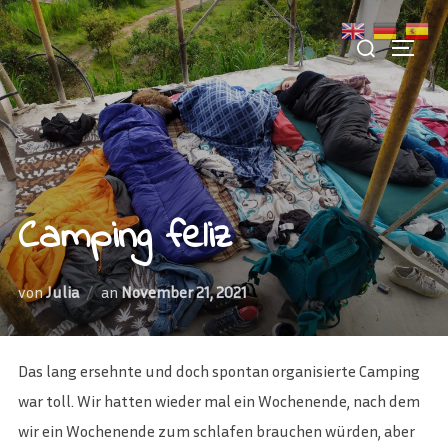
Zu
Suchen
Inhalten
SEITE
nach:
springen
Camping feliz
Veröffentlicht
von
Julia
an
November 21, 2021
am
Das lang ersehnte und doch spontan organisierte Camping
war toll. Wir hatten wieder mal ein Wochenende, nach dem
wir ein Wochenende zum schlafen brauchen würden, aber