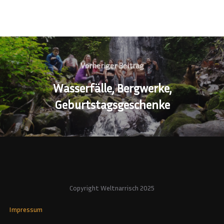
Beitragsnavigation
Vorheriger
Vorheriger Beitrag
Beitrag
Wasserfälle, Bergwerke,
Geburtstagsgeschenke
Copyright Weltnarrisch 2025
Impressum