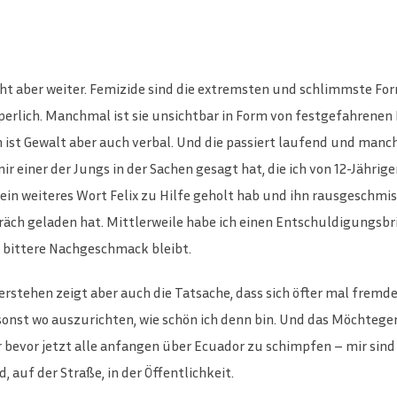
ht aber weiter. Femizide sind die extremsten und schlimmste For
körperlich. Manchmal ist sie unsichtbar in Form von festgefahren
 ist Gewalt aber auch verbal. Und die passiert laufend und man
mir einer der Jungs in der Sachen gesagt hat, die ich von 12-Jähri
e ein weiteres Wort Felix zu Hilfe geholt hab und ihn rausgeschm
ch geladen hat. Mittlerweile habe ich einen Entschuldigungsbr
r bittere Nachgeschmack bleibt.
 verstehen zeigt aber auch die Tatsache, dass sich öfter mal frem
 sonst wo auszurichten, wie schön ich denn bin. Und das Möchteg
r bevor jetzt alle anfangen über Ecuador zu schimpfen – mir sind
 auf der Straße, in der Öffentlichkeit.