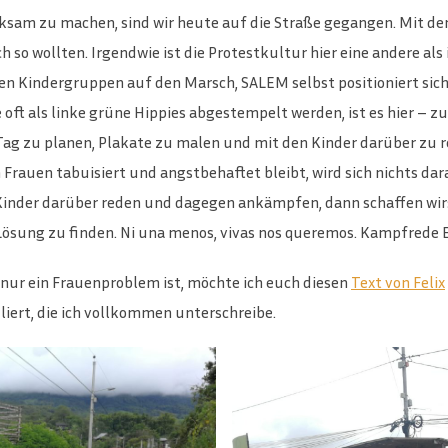
sam zu machen, sind wir heute auf die Straße gegangen. Mit de
 so wollten. Irgendwie ist die Protestkultur hier eine andere als 
len Kindergruppen auf den Marsch, SALEM selbst positioniert sic
 oft als linke grüne Hippies abgestempelt werden, ist es hier –
Tag zu planen, Plakate zu malen und mit den Kinder darüber zu re
auen tabuisiert und angstbehaftet bleibt, wird sich nichts dara
nder darüber reden und dagegen ankämpfen, dann schaffen wirs 
Lösung zu finden. Ni una menos, vivas nos queremos. Kampfrede 
nur ein Frauenproblem ist, möchte ich euch diesen
Text von Felix
iert, die ich vollkommen unterschreibe.