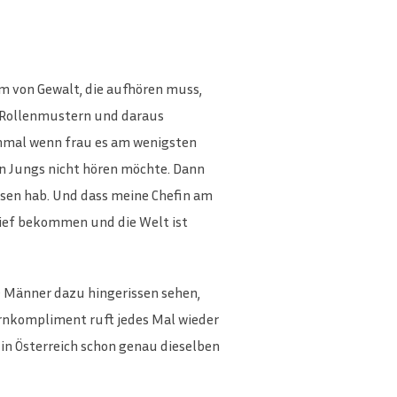
m von Gewalt, die aufhören muss,
en Rollenmustern und daraus
chmal wenn frau es am wenigsten
gen Jungs nicht hören möchte. Dann
issen hab. Und dass meine Chefin am
ief bekommen und die Welt ist
de Männer dazu hingerissen sehen,
ernkompliment ruft jedes Mal wieder
 in Österreich schon genau dieselben