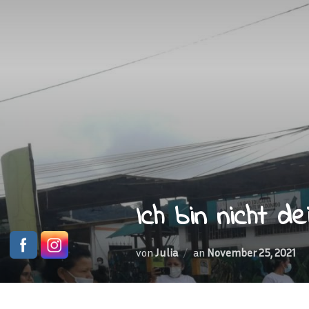
Zu
Inhalten
springen
Ich bin nicht d
Veröffentlicht
von
Julia
an
November 25, 2021
am